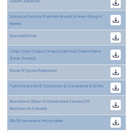
Salam Aleykum
Samurai Swords Ft Miriam Bryant & Hver Gang Vi
Møtes
Василий Котов
Chipi Chipi Chapa Chapa Dubi Dubi Daba Daba
(Feat. Dvnxel)
Косяк Ft Группа Кабриолет
Tuka Donka Eki ft Tolchonov & Cursedevil & Dj Fku
Barcelona (New Orchestrated Version) Ft
Montserrat Caballé
Мы Встречаемся Неслучайно