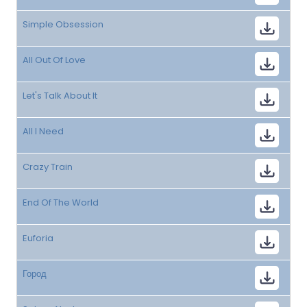
Simple Obsession
All Out Of Love
Let's Talk About It
All I Need
Crazy Train
End Of The World
Euforia
Город