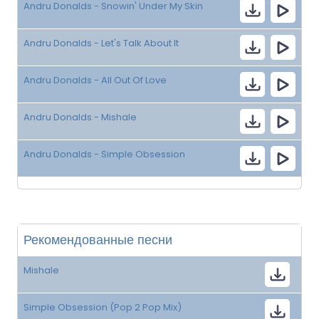
Andru Donalds - Snowin' Under My Skin
Andru Donalds - Let's Talk About It
Andru Donalds - All Out Of Love
Andru Donalds - Mishale
Andru Donalds - Simple Obsession
Рекомендованные песни
Mishale
Simple Obsession (Pop 2 Pop Mix)